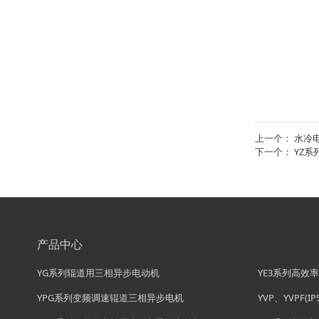
上一个：
水冷
下一个：
YZ
产品中心
YG系列辊道用三相异步电动机
YE3系列高效
YPG系列变频调速辊道三相异步电机
YVP、YVPF